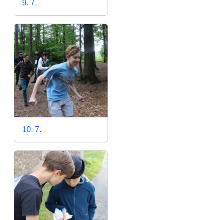
9. 7.
10. 7.