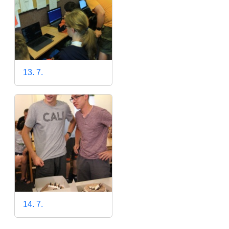
13. 7.
14. 7.